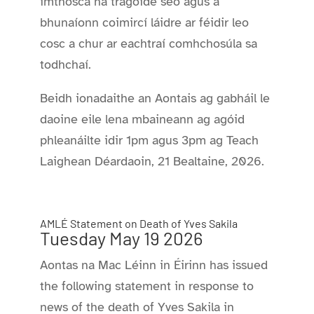
imthosca na tragóide seo agus a
bhunaíonn coimircí láidre ar féidir leo
cosc ​​a chur ar eachtraí comhchosúla sa
todhchaí.
Beidh ionadaithe an Aontais ag gabháil le
daoine eile lena mbaineann ag agóid
phleanáilte idir 1pm agus 3pm ag Teach
Laighean Déardaoin, 21 Bealtaine, 2026.
AMLÉ Statement on Death of Yves Sakila
Tuesday May 19 2026
Aontas na Mac Léinn in Éirinn has issued
the following statement in response to
news of the death of Yves Sakila in