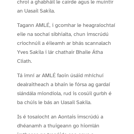
chroí a ghabháil le cairde agus le muintir
an Uasail Sakila.
Tagann AMLÉ, i gcomhar le heagraíochtaí
eile na sochaí sibhialta, chun imscrúdú
críochnúil a éileamh ar bhás scannalach
Yves Sakila i lár chathair Bhaile Átha
Cliath.
Tá imní ar AMLÉ faoin úsáid mhíchuí
dealraitheach a bhain le fórsa ag gardaí
slándála miondíola, rud is cosúil gurbh é
ba chúis le bás an Uasail Sakila.
Is é tosaíocht an Aontais imscrúdú a
dhéanamh a thuigeann go hiomlán