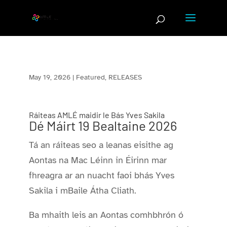
Skip
to
content
May 19, 2026
|
Featured
,
RELEASES
Ráiteas AMLÉ maidir le Bás Yves Sakila
Dé Máirt 19 Bealtaine 2026
Tá an ráiteas seo a leanas eisithe ag
Aontas na Mac Léinn in Éirinn mar
fhreagra ar an nuacht faoi bhás Yves
Sakila i mBaile Átha Cliath.
Ba mhaith leis an Aontas comhbhrón ó